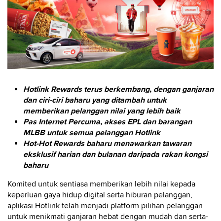
Hotlink Rewards terus berkembang, dengan ganjaran
dan ciri-ciri baharu yang ditambah untuk
memberikan pelanggan nilai yang lebih baik
Pas Internet Percuma, akses EPL dan barangan
MLBB untuk semua pelanggan Hotlink
Hot-Hot Rewards baharu menawarkan tawaran
eksklusif harian dan bulanan daripada rakan kongsi
baharu
Komited untuk sentiasa memberikan lebih nilai kepada
keperluan gaya hidup digital serta hiburan pelanggan,
aplikasi Hotlink telah menjadi platform pilihan pelanggan
untuk menikmati ganjaran hebat dengan mudah dan serta-