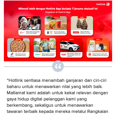
“Hotlink sentiasa menambah ganjaran dan ciri-ciri
baharu untuk menawarkan nilai yang lebih baik.
Matlamat kami adalah untuk kekal relevan dengan
gaya hidup digital pelanggan kami yang
berkembang, sekaligus untuk menawarkan
tawaran terbaik kepada mereka melalui Rangkaian