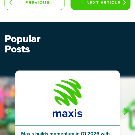
PREVIOUS
NEXT
ARTICLE
ARTICLE
Popular
Posts
"
"
Maxis builds momentum in Q1 2026 with