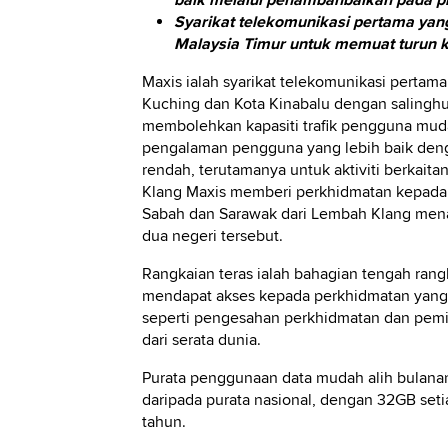
baik melalui penambahbaikan pada p
Syarikat telekomunikasi pertama yan
Malaysia Timur untuk memuat turun 
Maxis ialah syarikat telekomunikasi pertam
Kuching dan Kota Kinabalu dengan salingh
membolehkan kapasiti trafik pengguna mudah
pengalaman pengguna yang lebih baik deng
rendah, terutamanya untuk aktiviti berkaita
Klang Maxis memberi perkhidmatan kepada p
Sabah dan Sarawak dari Lembah Klang me
dua negeri tersebut.
Rangkaian teras ialah bahagian tengah ra
mendapat akses kepada perkhidmatan yang m
seperti pengesahan perkhidmatan dan pemin
dari serata dunia.
Purata penggunaan data mudah alih bulanan
daripada purata nasional, dengan 32GB se
tahun.