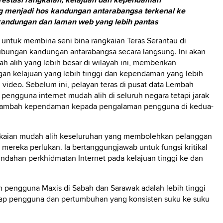
restasi rangkaian, kelajuan dan kependaman
g menjadi hos kandungan antarabangsa terkenal ke
kandungan dan laman web yang lebih pantas
a untuk membina seni bina rangkaian Teras Serantau di
ubungan kandungan antarabangsa secara langsung. Ini akan
 alih yang lebih besar di wilayah ini, memberikan
an kelajuan yang lebih tinggi dan kependaman yang lebih
n video. Sebelum ini, pelayan teras di pusat data Lembah
engguna internet mudah alih di seluruh negara tetapi jarak
nambah kependaman kepada pengalaman pengguna di kedua-
ngkaian mudah alih keseluruhan yang membolehkan pelanggan
ereka perlukan. Ia bertanggungjawab untuk fungsi kritikal
dahan perkhidmatan Internet pada kelajuan tinggi ke dan
 pengguna Maxis di Sabah dan Sarawak adalah lebih tinggi
tiap pengguna dan pertumbuhan yang konsisten suku ke suku