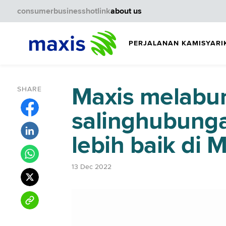
consumer
business
hotlink
about us
PERJALANAN KAMI
SYARI
Maxis melabur
SHARE
salinghubunga
lebih baik di 
13 Dec 2022