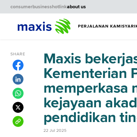
consumer
business
hotlink
about us
PERJALANAN KAMI
SYARI
Maxis bekerj
SHARE
Kementerian P
memperkasa m
kejayaan aka
pendidikan tin
22 Jul 2025