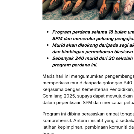
Program perdana selama 18 bulan u
SPM dan meneroka peluang pengajian 
Murid akan disokong daripada segi 
dan bimbingan permohonan biasiswa u
Sebanyak 240 murid dari 20 sekolah d
program perdana ini.
Maxis hari ini mengumumkan pengembangan b
memperkasa murid daripada golongan B40 ke
kerjasama dengan Kementerian Pendidikan,
Gemilang 2025, supaya dapat mewujudkan 
dalam peperiksaan SPM dan mencapai pelua
Program ini dibina berasaskan empat ton
komprehensif. Antara inisiatif yang dised
latihan kepimpinan, pembinaan komuniti d
tinggi.