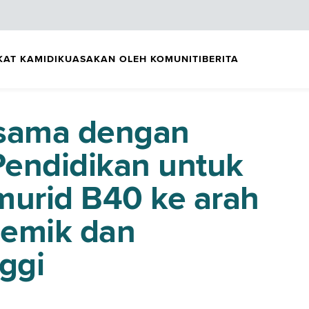
KAT KAMI
DIKUASAKAN OLEH KOMUNITI
BERITA
asama dengan
endidikan untuk
urid B40 ke arah
demik dan
ggi