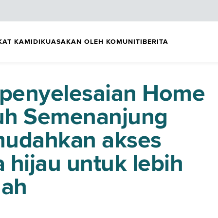
KAT KAMI
DIKUASAKAN OLEH KOMUNITI
BERITA
 penyelesaian Home
ruh Semenanjung
mudahkan akses
 hijau untuk lebih
mah