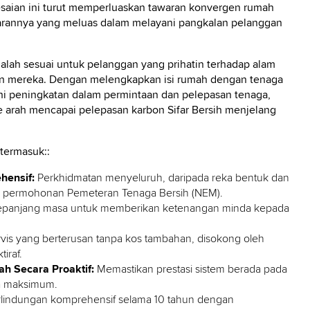
lesaian ini turut memperluaskan tawaran konvergen rumah
arannya yang meluas dalam melayani pangkalan pelanggan
alah sesuai untuk pelanggan yang prihatin terhadap alam
bon mereka. Dengan melengkapkan isi rumah dengan tenaga
ani peningkatan dalam permintaan dan pelepasan tenaga,
rah mencapai pelepasan karbon Sifar Bersih menjelang
termasuk::
hensif:
Perkhidmatan menyeluruh, daripada reka bentuk dan
 permohonan Pemeteran Tenaga Bersih (NEM).
epanjang masa untuk memberikan ketenangan minda kepada
vis yang berterusan tanpa kos tambahan, disokong oleh
iraf.
h Secara Proaktif:
Memastikan prestasi sistem berada pada
a maksimum.
rlindungan komprehensif selama 10 tahun dengan