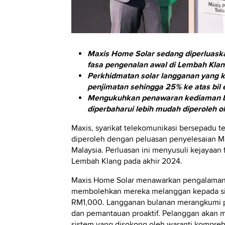
Maxis Home Solar sedang diperluaska
fasa pengenalan awal di Lembah Kla
Perkhidmatan solar langganan yang k
penjimatan sehingga 25% ke atas bil e
Mengukuhkan penawaran kediaman be
diperbaharui lebih mudah diperoleh o
Maxis, syarikat telekomunikasi bersepadu t
diperoleh dengan peluasan penyelesaian Ma
Malaysia. Perluasan ini menyusuli kejayaan
Lembah Klang pada akhir 2024.
Maxis Home Solar menawarkan pengalaman 
membolehkan mereka melanggan kepada sis
RM1,000. Langganan bulanan merangkumi pa
dan pemantauan proaktif. Pelanggan akan 
sistem yang disokong oleh waranti komprehe