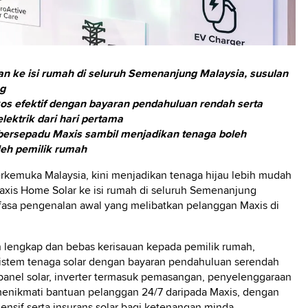
n ke isi rumah di seluruh Semenanjung Malaysia, susulan
ng
os efektif dengan bayaran pendahuluan rendah serta
lektrik dari hari pertama
rsepadu Maxis sambil menjadikan tenaga boleh
leh pemilik rumah
erkemuka Malaysia, kini menjadikan tenaga hijau lebih mudah
xis Home Solar ke isi rumah di seluruh Semenanjung
 fasa pengenalan awal yang melibatkan pelanggan Maxis di
lengkap dan bebas kerisauan kepada pemilik rumah,
tem tenaga solar dengan bayaran pendahuluan serendah
nel solar, inverter termasuk pemasangan, penyelenggaraan
menikmati bantuan pelanggan 24/7 daripada Maxis, dengan
nsif serta insurans solar bagi ketenangan minda.