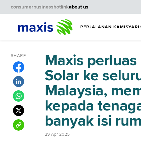
consumer
business
hotlink
about us
PERJALANAN KAMI
SYARI
Maxis perluas
SHARE
Solar ke selu
Malaysia, me
kepada tenaga
banyak isi ru
29 Apr 2025