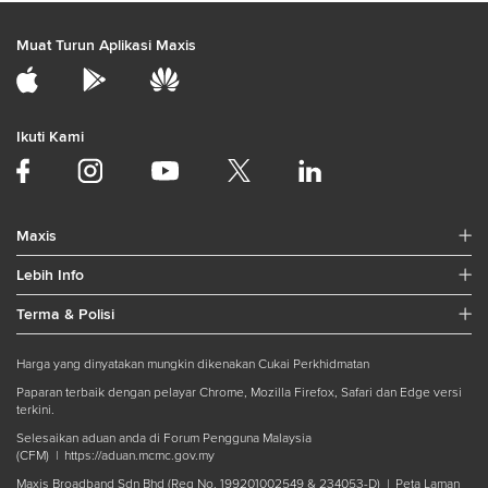
Muat Turun Aplikasi Maxis
Ikuti Kami
Maxis
Lebih Info
Terma & Polisi
Harga yang dinyatakan mungkin dikenakan Cukai Perkhidmatan
Paparan terbaik dengan pelayar Chrome, Mozilla Firefox, Safari dan Edge versi
terkini.
Selesaikan aduan anda di Forum Pengguna Malaysia
(CFM) |
https://aduan.mcmc.gov.my
Maxis Broadband Sdn Bhd (Reg No. 199201002549 & 234053-D) |
Peta Laman