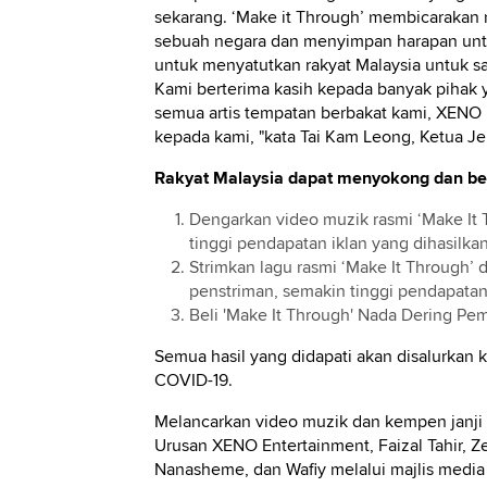
sekarang. ‘Make it Through’ membicarakan
sebuah negara dan menyimpan harapan untuk 
untuk menyatutkan rakyat Malaysia untuk s
Kami berterima kasih kepada banyak pihak y
semua artis tempatan berbakat kami, XENO 
kepada kami, "kata Tai Kam Leong, Ketua J
Rakyat Malaysia dapat menyokong dan berja
Dengarkan video muzik rasmi ‘Make It 
tinggi pendapatan iklan yang dihasilkan
Strimkan lagu rasmi ‘Make It Through’ 
penstriman, semakin tinggi pendapata
Beli 'Make It Through' Nada Dering Pem
Semua hasil yang didapati akan disalurkan 
COVID-19.
Melancarkan video muzik dan kempen janji ha
Urusan XENO Entertainment, Faizal Tahir, Z
Nanasheme, dan Wafiy melalui majlis media