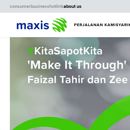
consumer
business
hotlink
about us
PERJALANAN KAMI
SYARI