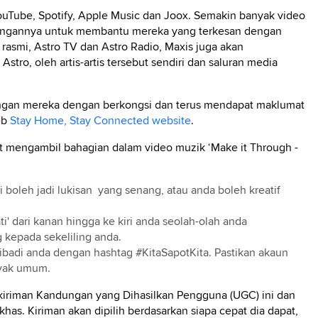
YouTube, Spotify, Apple Music dan Joox. Semakin banyak video
bangannya untuk membantu mereka yang terkesan dengan
rasmi, Astro TV dan Astro Radio, Maxis juga akan
ro, oleh artis-artis tersebut sendiri dan saluran media
ngan mereka dengan berkongsi dan terus mendapat maklumat
eb
Stay Home, Stay Connected website
.
at mengambil bahagian dalam video muzik ‘Make it Through -
ni boleh jadi lukisan yang senang, atau anda boleh kreatif
' dari kanan hingga ke kiri anda seolah-olah anda
 kepada sekeliling anda.
ribadi anda dengan hashtag #KitaSapotKita. Pastikan akaun
ayak umum.
i kiriman Kandungan yang Dihasilkan Pengguna (UGC) ini dan
s. Kiriman akan dipilih berdasarkan siapa cepat dia dapat,