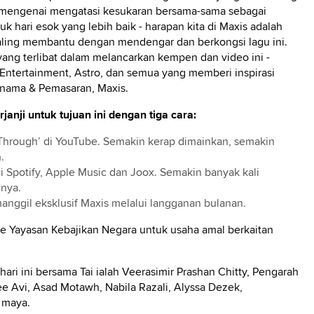
 mengenai mengatasi kesukaran bersama-sama sebagai
hari esok yang lebih baik - harapan kita di Maxis adalah
aling membantu dengan mendengar dan berkongsi lagu ini.
ang terlibat dalam melancarkan kempen dan video ini -
Entertainment, Astro, dan semua yang memberi inspirasi
enama & Pemasaran, Maxis.
nji untuk tujuan ini dengan tiga cara:
Through’ di YouTube. Semakin kerap dimainkan, semakin
.
di Spotify, Apple Music dan Joox. Semakin banyak kali
nnya.
anggil eksklusif Maxis melalui langganan bulanan.
ke Yayasan Kebajikan Negara untuk usaha amal berkaitan
ri ini bersama Tai ialah Veerasimir Prashan Chitty, Pengarah
ee Avi, Asad Motawh, Nabila Razali, Alyssa Dezek,
 maya.