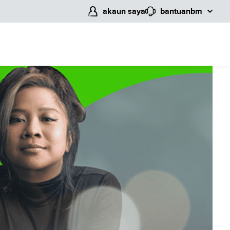
akaun saya
bantuan
bm