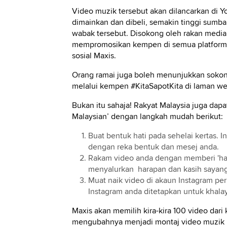
Video muzik tersebut akan dilancarkan di 
dimainkan dan dibeli, semakin tinggi sum
wabak tersebut. Disokong oleh rakan media 
mempromosikan kempen di semua platform Ast
sosial Maxis.
Orang ramai juga boleh menunjukkan soko
melalui kempen #KitaSapotKita di laman w
Bukan itu sahaja! Rakyat Malaysia juga dap
Malaysian’ dengan langkah mudah berikut:
Buat bentuk hati pada sehelai kertas. I
dengan reka bentuk dan mesej anda.
Rakam video anda dengan memberi 'hati
menyalurkan harapan dan kasih sayang
Muat naik video di akaun Instagram pe
Instagram anda ditetapkan untuk khal
Maxis akan memilih kira-kira 100 video dar
mengubahnya menjadi montaj video muzik kha