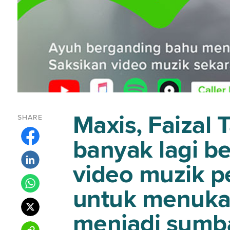
Maxis, Faizal 
SHARE
banyak lagi b
video muzik p
untuk menukar
menjadi sumb