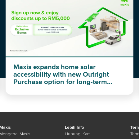
Maxis expands home solar
accessibility with new Outright
Purchase option for long-term
investment
Maxis
Lebih Info
Term
Mengenai Maxis
Hubungi Kami
Term