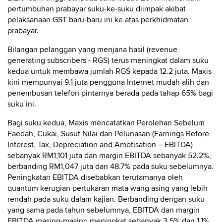
pertumbuhan prabayar suku-ke-suku diimpak akibat
pelaksanaan GST baru-baru ini ke atas perkhidmatan
prabayar.
Bilangan pelanggan yang menjana hasil (revenue
generating subscribers - RGS) terus meningkat dalam suku
kedua untuk membawa jumlah RGS kepada 12.2 juta. Maxis
kini mempunyai 9.1 juta pengguna Internet mudah alih dan
penembusan telefon pintarnya berada pada tahap 65% bagi
suku ini.
Bagi suku kedua, Maxis mencatatkan Perolehan Sebelum
Faedah, Cukai, Susut Nilai dan Pelunasan (Earnings Before
Interest, Tax, Depreciation and Amotisation – EBITDA)
sebanyak RM1,101 juta dan margin EBITDA sebanyak 52.2%,
berbanding RM1,047 juta dan 48.7% pada suku sebelumnya.
Peningkatan EBITDA disebabkan terutamanya oleh
quantum kerugian pertukaran mata wang asing yang lebih
rendah pada suku dalam kajian. Berbanding dengan suku
yang sama pada tahun sebelumnya, EBITDA dan margin
EBITDA masing-masing meningkat sebanyak 3.5% dan 1.1%