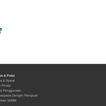
?
a & Polisi
a & Syarat
s Privasi
ma Penggunaan
waspada Dengan Penipuan
fikasi SKMM