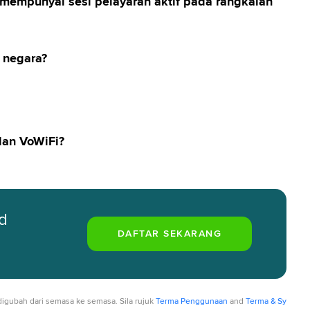
empunyai sesi pelayaran aktif pada rangkaian
 negara?
lan VoWiFi?
d
digubah dari semasa ke semasa. Sila rujuk
Terma Penggunaan
and
Terma & Sy