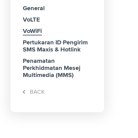
General
Home I
Peraya
SIM Ka
Maxis 
Campai
Genera
Antara
VoLTE
SIM Ka
Mobile
5G SA
VoWiFi
Roamin
Pertukaran ID Pengirim
SMS Maxis & Hotlink
Penamatan
Perkhidmatan Mesej
Multimedia (MMS)
BACK