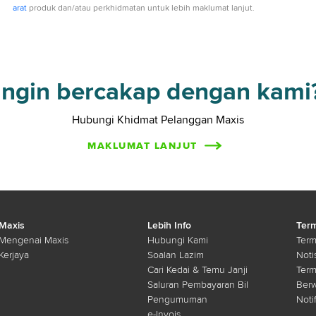
arat
produk dan/atau perkhidmatan untuk lebih maklumat lanjut.
Ingin bercakap dengan kami
Hubungi Khidmat Pelanggan Maxis
MAKLUMAT LANJUT
Maxis
Lebih Info
Term
Mengenai Maxis
Hubungi Kami
Term
Kerjaya
Soalan Lazim
Noti
Cari Kedai & Temu Janji
Ter
Saluran Pembayaran Bil
Ber
Pengumuman
Noti
e-Invois