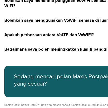
Bolehkah saya menerima panggilan VoWiFi semasa m
WiFi?
Bolehkah saya menggunakan VoWiFi semasa di luar
Apakah perbezaan antara VoLTE dan VoWiFi?
Bagaimana saya boleh meningkatkan kualiti panggi
Sedang mencari pelan Maxis Postpai
yang sesuai?
Soalan lazim hanya untuk tujuan penjelasan sahaja. Soalan lazim mungkin akan 