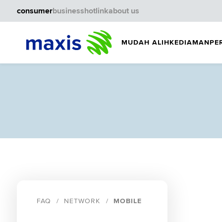
consumer
business
hotlink
about us
MUDAH ALIH
KEDIAMAN
PE
FAQ
NETWORK
MOBILE