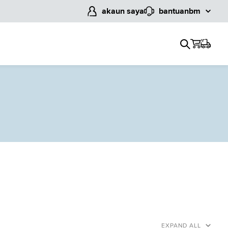
akaun saya
bantuan
bm
EXPAND ALL