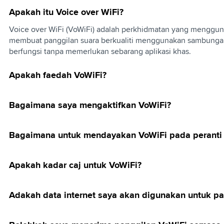
Apakah itu Voice over WiFi?
nternet
uan
d Maxis
Home 4G WiFi
gns
l
bangsa
Voice over WiFi (VoWiFi) adalah perkhidmatan yang menggun
d
membuat panggilan suara berkualiti menggunakan sambungan 
g and IDD
berfungsi tanpa memerlukan sebarang aplikasi khas.
Apakah faedah VoWiFi?
Bagaimana saya mengaktifkan VoWiFi?
Bagaimana untuk mendayakan VoWiFi pada peranti
Apakah kadar caj untuk VoWiFi?
Adakah data internet saya akan digunakan untuk p