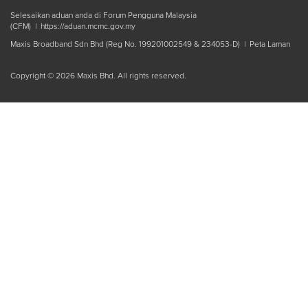
Selesaikan aduan anda di Forum Pengguna Malaysia
(CFM) |
https://aduan.mcmc.gov.my
Maxis Broadband Sdn Bhd (Reg No. 199201002549 & 234053-D) |
Peta Laman
Copyright © 2026 Maxis Bhd. All rights reserved.