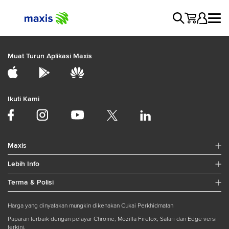
Muat Turun Aplikasi Maxis
Ikuti Kami
Maxis
Lebih Info
Terma & Polisi
Harga yang dinyatakan mungkin dikenakan Cukai Perkhidmatan
Paparan terbaik dengan pelayar Chrome, Mozilla Firefox, Safari dan Edge versi
terkini.