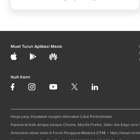
Muat Turun Aplikasi Maxis
Ikuti Kami
Harga yang dinyatakan mungkin dikenakan Cukai Perkhidmatan
Paparan terbaik dengan pelayar Chrome, Mozilla Firefox, Safari dan Edge versi t
Selesaikan aduan anda di Forum Pengguna Malaysia (CFM) |
https://aduan.mcm