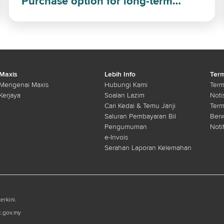
Purchase option for long-term
investment
Maxis
Lebih Info
Term
Mengenai Maxis
Hubungi Kami
Term
Kerjaya
Soalan Lazim
Noti
Cari Kedai & Temu Janji
Ter
Saluran Pembayaran Bil
Ber
Pengumuman
Noti
e-Invois
Serahan Laporan Kelemahan
erkini.
c.gov.my