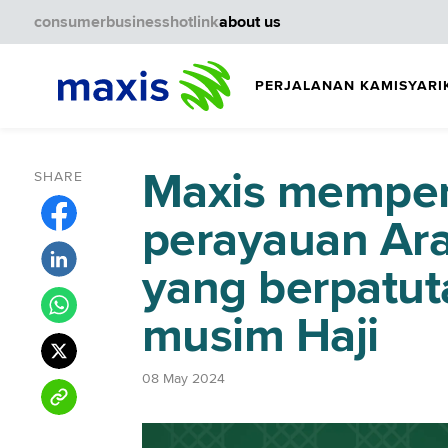
consumer
business
hotlink
about us
PERJALANAN KAMI
SYARI
Maxis memper
SHARE
perayauan Ara
yang berpatut
musim Haji
08 May 2024