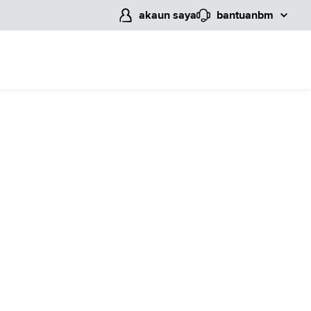
akaun saya
bantuan
bm