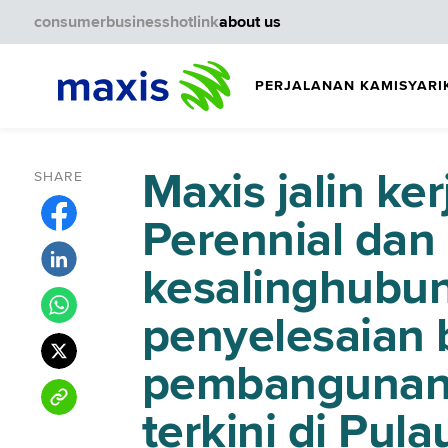
consumer
business
hotlink
about us
PERJALANAN KAMI
SYARI
Maxis jalin k
SHARE
Perennial da
kesalinghubu
penyelesaian 
pembangunan t
terkini di Pul