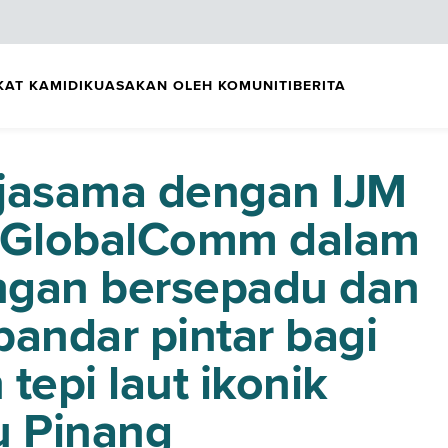
KAT KAMI
DIKUASAKAN OLEH KOMUNITI
BERITA
erjasama dengan IJM
n GlobalComm dalam
ngan bersepadu dan
bandar pintar bagi
epi laut ikonik
au Pinang