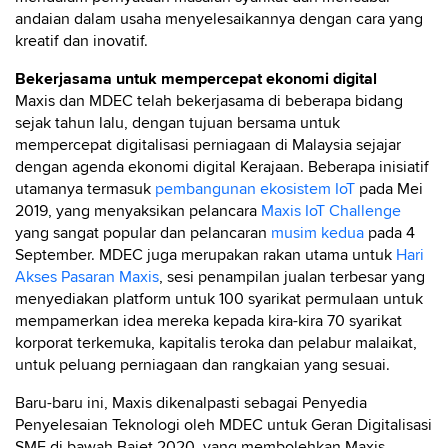
andaian dalam usaha menyelesaikannya dengan cara yang
kreatif dan inovatif.
Bekerjasama untuk mempercepat ekonomi digital
Maxis dan MDEC telah bekerjasama di beberapa bidang
sejak tahun lalu, dengan tujuan bersama untuk
mempercepat digitalisasi perniagaan di Malaysia sejajar
dengan agenda ekonomi digital Kerajaan. Beberapa inisiatif
utamanya termasuk
pembangunan ekosistem IoT
pada Mei
2019, yang menyaksikan pelancara
Maxis IoT Challenge
yang sangat popular dan pelancaran
musim kedua
pada 4
September. MDEC juga merupakan rakan utama untuk
Hari
Akses Pasaran Maxis
, sesi penampilan jualan terbesar yang
menyediakan platform untuk 100 syarikat permulaan untuk
mempamerkan idea mereka kepada kira-kira 70 syarikat
korporat terkemuka, kapitalis teroka dan pelabur malaikat,
untuk peluang perniagaan dan rangkaian yang sesuai.
Baru-baru ini, Maxis dikenalpasti sebagai Penyedia
Penyelesaian Teknologi oleh MDEC untuk Geran Digitalisasi
SME di bawah Bajet 2020, yang membolehkan Maxis