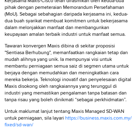
Kerjasama Maxis-Cisco telah dirasmikan oleh kedua-dua
pihak dengan pemeteraian Memorandum Persefahaman
(MoU). Sebagai sebahagian daripada kerjasama ini, kedua-
dua buah syarikat membuat komitmen untuk bekerjasama
dalam melonjakkan manfaat dan membangunkan
keupayaan amalan terbaik industri untuk manfaat semua.
Tawaran konvergen Maxis dibina di sekitar proposisi
"Sentiasa Berhubung", memanfaatkan rangkaian tetap dan
mudah alihnya yang unik. Ia mempunyai visi untuk
membantu perniagaan semua saiz di segmen utama untuk
berjaya dengan memudahkan dan meningkatkan cara
mereka bekerja. Teknologi inovatif dan penyelesaian digital
Maxis disokong oleh rangkaiannya yang terunggul di
industri yang memastikan pengalaman tanpa batasan dan
tanpa risau yang boleh dinikmati “sebagai perkhidmatan”.
Untuk maklumat lanjut tentang Maxis Managed SD-WAN
untuk perniagaan, sila layari
https://business.maxis.com.my/
fixed/sd-wan/