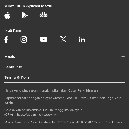
Muat Turun Aplikasi Maxis
Ikuti Kami
Maxis
Lebih Info
Terma & Polisi
Harga yang dinyatakan mungkin dikenakan Cukai Perkhidmatan
Paparan terbaik dengan pelayar Chrome, Mozilla Firefox, Safari dan Edge versi
terkini.
Selesaikan aduan anda di Forum Pengguna Malaysia
(CFM) |
https://aduan.mcmc.gov.my
Maxis Broadband Sdn Bhd (Reg No. 199201002549 & 234053-D) |
Peta Laman