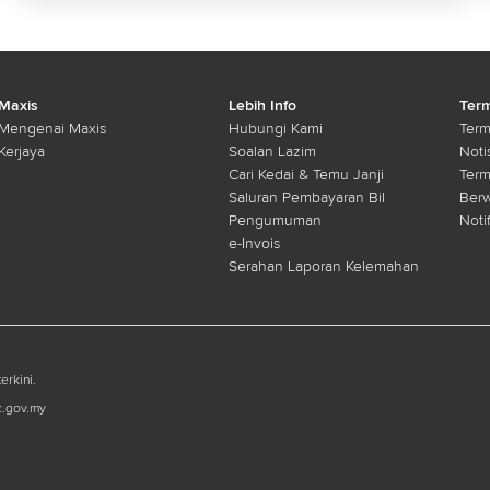
Maxis
Lebih Info
Term
Mengenai Maxis
Hubungi Kami
Term
Kerjaya
Soalan Lazim
Noti
Cari Kedai & Temu Janji
Ter
Saluran Pembayaran Bil
Ber
Pengumuman
Noti
e-Invois
Serahan Laporan Kelemahan
erkini.
c.gov.my