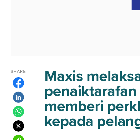
Maxis melaks
SHARE
penaiktarafan
memberi perkh
kepada pelan