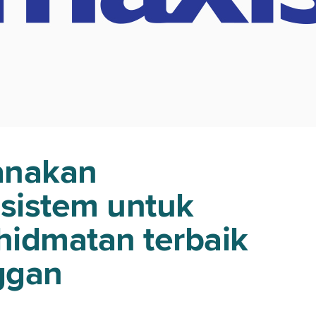
anakan
 sistem untuk
idmatan terbaik
ggan