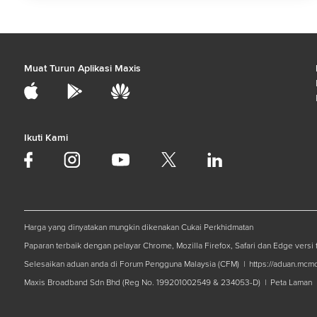
Muat Turun Aplikasi Maxis
Ikuti Kami
Harga yang dinyatakan mungkin dikenakan Cukai Perkhidmatan
Paparan terbaik dengan pelayar Chrome, Mozilla Firefox, Safari dan Edge versi t
Selesaikan aduan anda di Forum Pengguna Malaysia (CFM) |
https://aduan.mcm
Maxis Broadband Sdn Bhd (Reg No. 199201002549 & 234053-D) |
Peta Laman