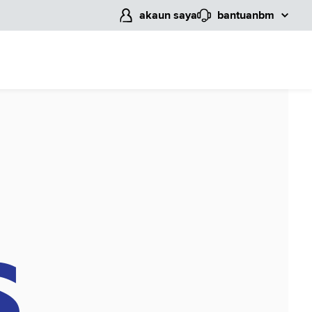
akaun saya
bantuan
bm