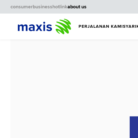
consumer
business
hotlink
about us
PERJALANAN KAMI
SYARI