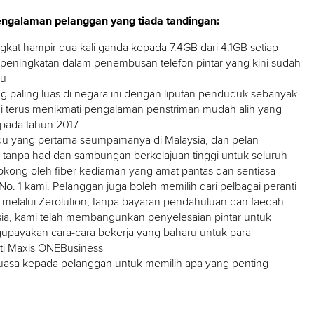
galaman pelanggan yang tiada tandingan:
at hampir dua kali ganda kepada 7.4GB dari 4.1GB setiap
h peningkatan dalam penembusan telefon pintar yang kini sudah
lu
g paling luas di negara ini dengan liputan penduduk sebanyak
 terus menikmati pengalaman penstriman mudah alih yang
n pada tahun 2017
du yang pertama seumpamanya di Malaysia, dan pelan
tanpa had dan sambungan berkelajuan tinggi untuk seluruh
okong oleh fiber kediaman yang amat pantas dan sentiasa
o. 1 kami. Pelanggan juga boleh memilih dari pelbagai peranti
 melalui Zerolution, tanpa bayaran pendahuluan dan faedah.
ia, kami telah membangunkan penyelesaian pintar untuk
upayakan cara-cara bekerja yang baharu untuk para
ti Maxis ONEBusiness
uasa kepada pelanggan untuk memilih apa yang penting