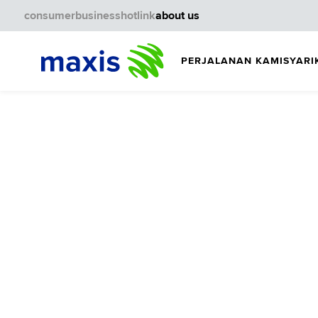
consumer
business
hotlink
about us
PERJALANAN KAMI
SYARI