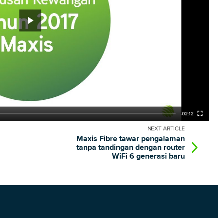
play_arrow
Play
fullscreen
-02:12
NEXT
ARTICLE
Maxis Fibre tawar pengalaman
tanpa tandingan dengan router
WiFi 6 generasi baru