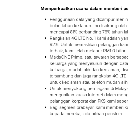
Memperkuatkan usaha dalam memberi pen
Penggunaan data yang dicampur meningk
bulan tahun ke tahun. Ini disokong ole
mencapai 81% berbanding 76% tahun la
Rangkaian 4G LTE No. 1 kami adalah yan
92%. Untuk memastikan pelanggan kami
terbaik, kami telah melabur RM1.0 bilio
MaxisONE Prime, satu tawaran bersepa
keluarga yang menyeluruh dengan data 
keluarga, mudah alih dan kediaman, dis
tersambung dan juga rangkaian 4G LTE N
untuk kediaman atau telefon mudah alih
Untuk menyokong perniagaan di Malays
menguatkan kuasa Internet dalam meng
pelanggan korporat dan PKS kami seper
Bagi segmen prabayar, kami memberi k
kepada mereka, iaitu pilihan penstrim