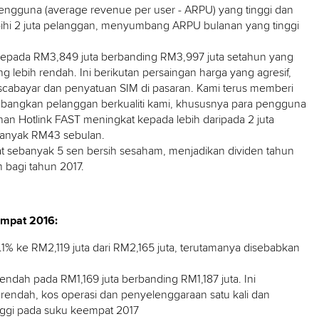
pengguna (average revenue per user - ARPU) yang tinggi dan
ebihi 2 juta pelanggan, menyumbang ARPU bulanan yang tinggi
kepada RM3,849 juta berbanding RM3,997 juta setahun yang
g lebih rendah. Ini berikutan persaingan harga yang agresif,
cabayar dan penyatuan SIM di pasaran. Kami terus memberi
angkan pelanggan berkualiti kami, khususnya para pengguna
nan Hotlink FAST meningkat kepada lebih daripada 2 juta
banyak RM43 sebulan.
at sebanyak 5 sen bersih sesaham, menjadikan dividen tahun
bagi tahun 2017.
mpat 2016:
1% ke RM2,119 juta dari RM2,165 juta, terutamanya disebabkan
endah pada RM1,169 juta berbanding RM1,187 juta. Ini
 rendah, kos operasi dan penyelenggaraan satu kali dan
inggi pada suku keempat 2017