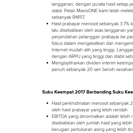
langganan, dengan purata hasil setiap 
stabil. Pelan MaxisONE kami telah mel
sebanyak RM117.
Hasil prabayar merosot sebanyak 3.7% 
lalu disebabkan oleh asas langganan yan
perpindahan pelanggan prabayar ke pas
fokus dalam mengekalkan dan mengemb
Internet mudah alih yang tinggi. Langga
dengan ARPU yang tinggi dan stabil se
Mengisytiharkan dividen interim keemp
penuh sebanyak 20 sen bersih sesaham 
Suku Keempat 2017 Berbanding Suku Kee
Hasil perkhidmatan merosot sebanyak 2.
oleh hasil prabayar yang lebih rendah
EBITDA yang dinormalkan adalah lebih r
disebabkan oleh jumlah hasil yang lebih
kerugian pertukaran asing yang lebih t