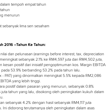
i dalam tempoh empat tahun
 tahun
ang menurun
at sebanyak lima sen sesaham
h 2016 –Tahun Ke Tahun:
ilai dan pelunasan (earnings before interest, tax, depreciation
 meningkat sebanyak 2.1% ke RM4,597 juta dari RM4,502 juta,
n kesan positif dari inisiatif pengoptimuman kos. Margin EBITDA
uh pada 53.9% berbanding 53.2% pada tahun lalu.
 tax - PAT) yang dinormalkan meningkat 5.5% kepada RM2,086
EBITDA yang lebih tinggi.
ara positif dalam pasaran yang menurun, sebanyak 0.8%
juta tahun yang lalu, disokong oleh peningkatan kukuh dalam
u.
 sebanyak 4.2% dengan hasil sebanyak RM4,117 juta
u. Ini didorong terutamanya oleh peningkatan dalam asas