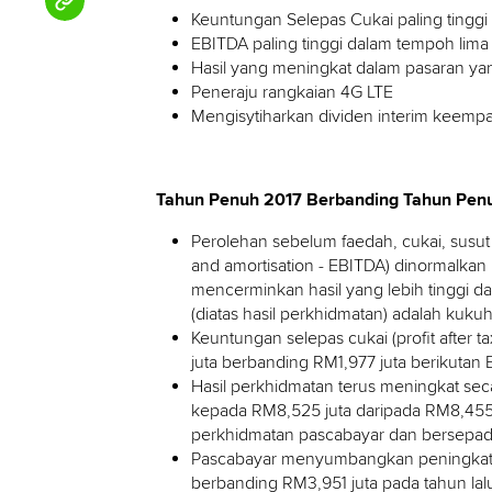
Keuntungan Selepas Cukai paling tingg
EBITDA paling tinggi dalam tempoh lima
Hasil yang meningkat dalam pasaran y
Peneraju rangkaian 4G LTE
Mengisytiharkan dividen interim keemp
Tahun Penuh 2017 Berbanding Tahun Penu
Perolehan sebelum faedah, cukai, susut n
and amortisation - EBITDA) dinormalkan
mencerminkan hasil yang lebih tinggi da
(diatas hasil perkhidmatan) adalah kuk
Keuntungan selepas cukai (profit after
juta berbanding RM1,977 juta berikutan 
Hasil perkhidmatan terus meningkat sec
kepada RM8,525 juta daripada RM8,455 
perkhidmatan pascabayar dan bersepad
Pascabayar menyumbangkan peningkatan
berbanding RM3,951 juta pada tahun lal