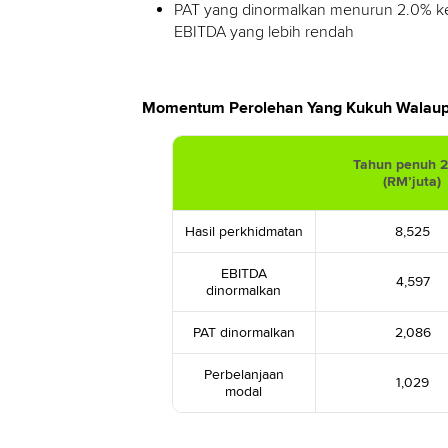
PAT yang dinormalkan menurun 2.0% ke
EBITDA yang lebih rendah
Momentum Perolehan Yang Kukuh Walaupu
Tahun penuh 
(RM’juta)
Hasil perkhidmatan
8,525
EBITDA
4,597
dinormalkan
PAT dinormalkan
2,086
Perbelanjaan
1,029
modal