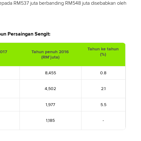
pada RM537 juta berbanding RM548 juta disebabkan oleh
n Persaingan Sengit:
Tahun ke tahun
2017
Tahun penuh 2016
(%)
(RM’juta)
8,455
0.8
4,502
2.1
1,977
5.5
1,185
-