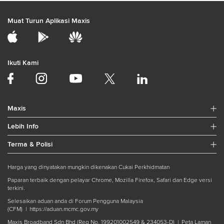
Muat Turun Aplikasi Maxis
Ikuti Kami
Maxis
Lebih Info
Terma & Polisi
Harga yang dinyatakan mungkin dikenakan Cukai Perkhidmatan
Paparan terbaik dengan pelayar Chrome, Mozilla Firefox, Safari dan Edge versi
terkini.
Selesaikan aduan anda di Forum Pengguna Malaysia
(CFM) |
https://aduan.mcmc.gov.my
Maxis Broadband Sdn Bhd (Reg No. 199201002549 & 234053-D) |
Peta Laman