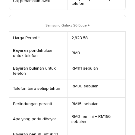
Caj penamatan awal
telefon
Samsung Galaxy S6 Edge +
Harga Peranti*
2,923.58
Bayaran pendahuluan
RM0
untuk telefon
Bayaran bulanan untuk
RM111 sebulan
telefon
RM30 sebulan
Telefon baru setiap tahun
Perlindungan peranti
RM15 sebulan
RM0 hari ini + RM156
Apa yang perlu dibayar
sebulan
Bayaran penuh untuk 12