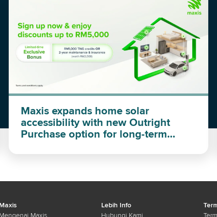
Maxis expands home solar
accessibility with new Outright
Purchase option for long-term
investment
Maxis
Lebih Info
Term
Mengenai Maxis
Hubungi Kami
Term