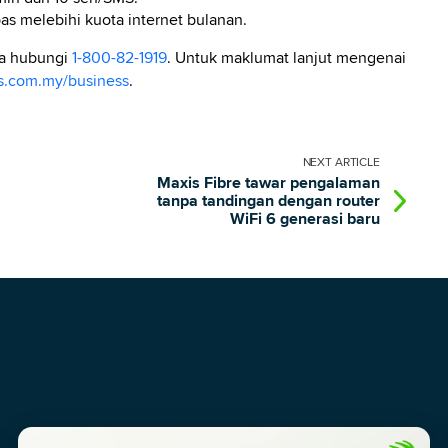
as melebihi kuota internet bulanan.
ila hubungi
1-800-82-1919
. Untuk maklumat lanjut mengenai
.com.my/business
.
NEXT
ARTICLE
Maxis Fibre tawar pengalaman
tanpa tandingan dengan router
WiFi 6 generasi baru