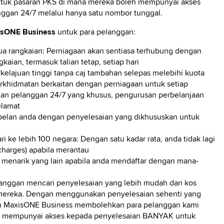
 untuk pasaran PKS di mana mereka boleh mempunyai akses
ggan 24/7 melalui hanya satu nombor tunggal.
sONE Business
untuk para pelanggan:
a rangkaian: Perniagaan akan sentiasa terhubung dengan
aian, termasuk talian tetap, setiap hari
rkelajuan tinggi tanpa caj tambahan selepas melebihi kuota
rkhidmatan berkaitan dengan perniagaan untuk setiap
tan pelanggan 24/7 yang khusus, pengurusan perbelanjaan
elamat
 pelan anda dengan penyelesaian yang dikhususkan untuk
 ke lebih 100 negara: Dengan satu kadar rata, anda tidak lagi
 charges) apabila merantau
n menarik yang lain apabila anda mendaftar dengan mana-
elanggan mencari penyelesaian yang lebih mudah dan kos
ereka. Dengan menggunakan penyelesaian sehenti yang
an MaxisONE Business membolehkan para pelanggan kami
 mempunyai akses kepada penyelesaian BANYAK untuk