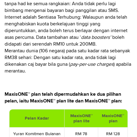
tanpa had ke semua rangkaian: Anda tidak perlu lagi
bimbang mengenai bayaran bagi panggilan atau SMS.
Internet adalah Sentiasa Terhubung: Walaupun anda telah
menghabiskan kuota berkelajuan tinggi yang
diperuntukkan, anda boleh terus berlayar dengan internet
asas percuma. Data tambahan atau ‘
data boosters’
boleh
didapati dari serendah RM10 untuk 200MB.
Merantau dunia (106 negara) pada satu kadar rata sebanyak
RM38 sehari: Dengan satu kadar rata, anda tidak lagi
dikenakan caj bayar bila guna (
pay-per-use charges
) apabila
merantau.
MaxisONE™ plan telah dipermudahkan ke dua pilihan
pelan, iaitu MaxisONE™ plan lite dan MaxisONE™ plan:
MaxisONE™
MaxisONE™
Pelan Kadar
plan lite
plan
Yuran Komitmen Bulanan
RM 78
RM 128