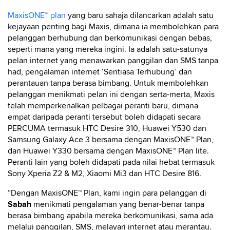
MaxisONE™ plan
yang baru sahaja dilancarkan adalah satu
kejayaan penting bagi Maxis, dimana ia membolehkan para
pelanggan berhubung dan berkomunikasi dengan bebas,
seperti mana yang mereka ingini. Ia adalah satu-satunya
pelan internet yang menawarkan panggilan dan SMS tanpa
had, pengalaman internet ‘Sentiasa Terhubung’ dan
perantauan tanpa berasa bimbang. Untuk membolehkan
pelanggan menikmati pelan ini dengan serta-merta, Maxis
telah memperkenalkan pelbagai peranti baru, dimana
empat daripada peranti tersebut boleh didapati secara
PERCUMA termasuk HTC Desire 310, Huawei Y530 dan
Samsung Galaxy Ace 3 bersama dengan MaxisONE™ Plan,
dan Huawei Y330 bersama dengan MaxisONE™ Plan lite.
Peranti lain yang boleh didapati pada nilai hebat termasuk
Sony Xperia Z2 & M2, Xiaomi Mi3 dan HTC Desire 816.
“Dengan MaxisONE™ Plan, kami ingin para pelanggan di
Sabah
menikmati pengalaman yang benar-benar tanpa
berasa bimbang apabila mereka berkomunikasi, sama ada
melalui panggilan, SMS, melayari internet atau merantau.