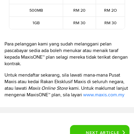
500MB
RM 20
RM 2O
1GB
RM 30
RM 30
Para pelanggan kami yang sudah melanggani pelan
pascabayar sedia ada boleh menukar atau menaik taraf
kepada MaxisONE™ plan selagi mereka tidak terikat dengan
kontrak.
Untuk mendaftar sekarang, sila lawati mana-mana Pusat
Maxis atau kedai Rakan Eksklusif Maxis di seluruh negara,
atau lawati
Maxis Online Store
kami. Untuk maklumat lanjut
mengenai MaxisONE™ plan, sila layari
www.maxis.com.my
NEXT
ARTICLE