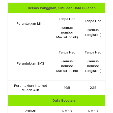
Berkas Panggilan, SMS dan Data Bulanan
Tanpa Had
Tanpa Had
Peruntukkan Minit
(semua
(semua
nombor
rangkaian)
Maxis/Hotlink)
Tanpa Had
Tanpa Had
(semua
(semua
Peruntukkan SMS
nombor
nombor
Maxis/Hotlink)
rangkaian)
Peruntukkan Internet
1GB
2GB
Mudah Alih
'Data Boosters'
200MB
RM 10
RM 10