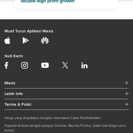
double-digit profit growth
Muat Turun Aplikasi Maxis
Ikuti Kami
Maxis
Lebih Info
Terma & Polisi
Harga yang dinyatakan mungkin dikenakan Cukai Perkhidmatan
Paparan terbaik dengan pelayar Chrome, Mozilla Firefox, Safari dan Edge versi
terkini.