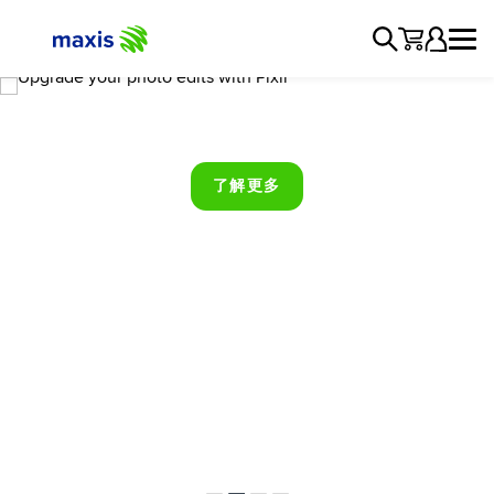
只需每月RM7，就能享受 7Autospa
通过 Purest Co.
通过Pixlr升级你的照片编辑体验
热门品牌
由内而外绽放光彩
的优质洗车服务
优惠享不停