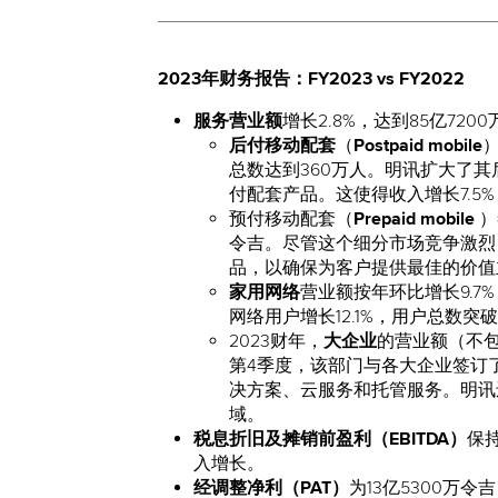
2023年财务报告：FY2023 vs FY2022
服务营业额
增长2.8%，达到85亿7
后付移动配套
（
Postpaid mobile
总数达到360万人。明讯扩大了
付配套产品。这使得收入增长7.5%
预付移动配套（
Prepaid mobile
）
令吉。尽管这个细分市场竞争激烈，
品，以确保为客户提供最佳的价值
家用网络
营业额按年环比增长9.7
网络用户增长12.1%，用户总数突
2023财年，
大企业
的营业额（不包
第4季度，该部门与各大企业签订
决方案、云服务和托管服务。明讯
域。
税息折旧及摊销前盈利（EBITDA）
保
入增长。
经调整净利（PAT）
为13亿5300万