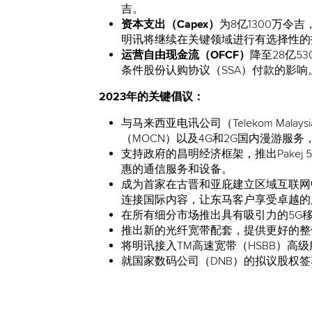
吉。
资本支出（Capex）
为8亿1300万
明讯将继续在关键领域进行有选择性的
运营自由现金流（OFCF）
降至28亿5
条件股份认购协议（SSA）付款的影响
2023年的关键倡议：
与马来西亚电讯公司（Telekom Mal
（MOCN）以及4G和2G国内漫游服
支持政府的昌明经济框架，推出Pakej
惠的通信服务和设备。
成为首家在古晋和亚庇建立区域互联网
连接国际内容，让东马客户享受卓越的
在所有细分市场推出具有吸引力的5G
推出新的光纤宽带配套，提供更好的整体体
将明讯接入TM高速宽带（HSBB）高级
就国家数码公司（DNB）的拟议股权签