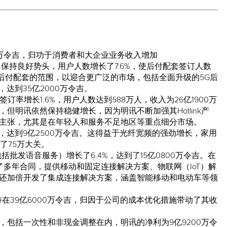
200万令吉，归功于消费者和大企业业务收入增加
）保持良好势头，用户人数增长了7.6%，使后付配套签订人数
其后付配套的范围，以迎合更广泛的市场，包括全面升级的5G后
，达到35亿2000万令吉。
签订率增长1.6%，用户人数达到588万人，收入为26亿1900万
但明讯依然保持稳健增长，因为明讯不断加强其Hotlink产
主张，尤其是在年轻人和服务不足地区等重点细分市场。
%，达到9亿2500万令吉。这得益于光纤宽频的强劲增长，家用
破了75万大关。
括批发语音服务）增长了6.4%，达到了15亿0800万令吉。在
了多年合同，提供移动和固定连接解决方案、物联网（IoT）解
还加倍开发了集成连接解决方案，涵盖智能移动和电动车等领
持在39亿6000万令吉，归因于公司的成本优化措施带动了其收
令吉，包括一次性和非现金调整在内，明讯的净利为9亿9200万令