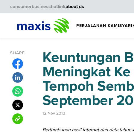
consumer
business
hotlink
about us
PERJALANAN KAMI
SYARI
Keuntungan B
SHARE
Meningkat Ke 
Tempoh Sembi
September 20
12 Nov 2013
Pertumbuhan hasil internet dan data tahu