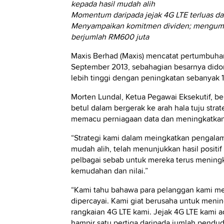
kepada hasil mudah alih
Momentum daripada jejak 4G LTE terluas d
Menyampaikan komitmen dividen; mengumum
berjumlah RM600 juta
Maxis Berhad (Maxis) mencatat pertumbuhan
September 2013, sebahagian besarnya dido
lebih tinggi dengan peningkatan sebanyak 
Morten Lundal, Ketua Pegawai Eksekutif, be
betul dalam bergerak ke arah hala tuju str
memacu perniagaan data dan meningkatkan
“Strategi kami dalam meingkatkan pengala
mudah alih, telah menunjukkan hasil positi
pelbagai sebab untuk mereka terus menin
kemudahan dan nilai.”
“Kami tahu bahawa para pelanggan kami men
dipercayai. Kami giat berusaha untuk meni
rangkaian 4G LTE kami. Jejak 4G LTE kami ad
hampir satu pertiga daripada jumlah pendu