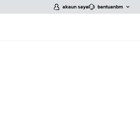
akaun saya
bantuan
bm