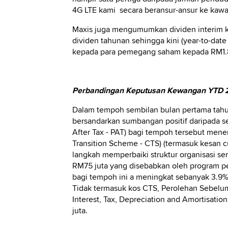
4G LTE kami secara beransur-ansur ke kawa
Maxis juga mengumumkan dividen interim k
dividen tahunan sehingga kini (year-to-da
kepada para pemegang saham kepada RM1.8
Perbandingan Keputusan Kewangan YTD 
Dalam tempoh sembilan bulan pertama tahun
bersandarkan sumbangan positif daripada s
After Tax - PAT) bagi tempoh tersebut mene
Transition Scheme - CTS) (termasuk kesan 
langkah memperbaiki struktur organisasi ser
RM75 juta yang disebabkan oleh program pe
bagi tempoh ini a meningkat sebanyak 3.9%
Tidak termasuk kos CTS, Perolehan Sebelum
Interest, Tax, Depreciation and Amortisat
juta.