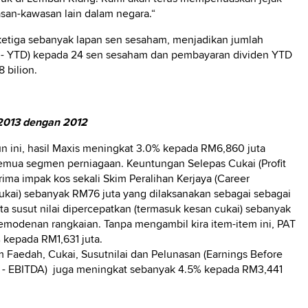
san-kawasan lain dalam negara.“
etiga sebanyak lapan sen sesaham, menjadikan jumlah
te - YTD) kepada 24 sen sesaham dan pembayaran dividen YTD
 bilion.
2013 dengan 2012
 ini, hasil Maxis meningkat 3.0% kepada RM6,860 juta
emua segmen perniagaan. Keuntungan Selepas Cukai (Profit
rima impak kos sekali Skim Peralihan Kerjaya (Career
cukai) sebanyak RM76 juta yang dilaksanakan sebagai sebagai
ta susut nilai dipercepatkan (termasuk kesan cukai) sebanyak
modenan rangkaian. Tanpa mengambil kira item-item ini, PAT
 kepada RM1,631 juta.
 Faedah, Cukai, Susutnilai dan Pelunasan (Earnings Before
ion - EBITDA) juga meningkat sebanyak 4.5% kepada RM3,441