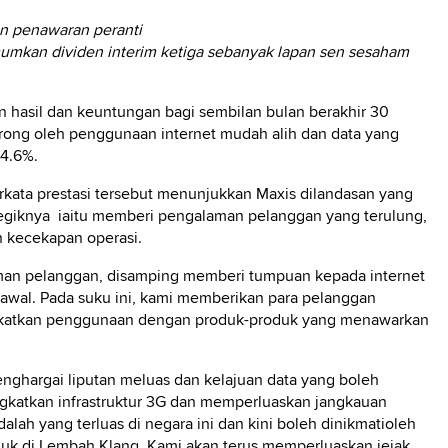
an penawaran peranti
kan dividen interim ketiga sebanyak lapan sen sesaham
 hasil dan keuntungan bagi sembilan bulan berakhir 30
rong oleh penggunaan internet mudah alih dan data yang
14.6%.
rkata prestasi tersebut menunjukkan Maxis dilandasan yang
ategiknya iaitu memberi pengalaman pelanggan yang terulung,
 kecekapan operasi.
man pelanggan, disamping memberi tumpuan kepada internet
f awal. Pada suku ini, kami memberikan para pelanggan
gkatkan penggunaan dengan produk-produk yang menawarkan
ghargai liputan meluas dan kelajuan data yang boleh
ngkatkan infrastruktur 3G dan memperluaskan jangkauan
alah yang terluas di negara ini dan kini boleh dinikmatioleh
duk di Lembah Klang. Kami akan terus memperluaskan jejak