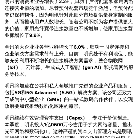
明讯的消费者业务增长了
3.3%
，归功于后付配套和家用网络
连接营业额的增加。尽管预付配套市场竞争激烈，但预付配
套仍保持韧性，因为明讯针对此细分市场提供量身定制的服
务，从而推动用户人数增长。随着公司不断为客户提供更大
的价值，家用光纤宽带连接数量也不断增加，使家用连接营
业额增长了
9.9%
。
明讯的大企业业务营业额增长了
6.0%
，归功于固定连接和
企业解决方案需求节节上升。目前，明讯处于有利地位，能
够充分利用不断增长的连接解决方案需求，整合物联网
（IoT）
、云计算、生成式人工智能
（gen AI）
和托管网络服
务等技术。
明讯将加速在公共和私人领域推广先进的企业产品和服务，
包括
5G
和
5G-Advanced（5.5G）
解决方案。该公司还致力
于成为中小型企业
（SME）
的一站式数码合作伙伴，以实现
政府要加速推动数码化应用的愿景。
明讯继续有效管理资本支出
（Capex）
，专注于价值创造。
本季度，明讯投入
1
亿
0600
万令吉用于扩大网络容量、推出
光纤网络和数码化IT。这种严谨的资本支出管理方式是明讯