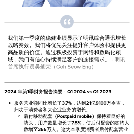
我们第一季度的稳健业绩显示了明讯综合通讯增长
战略奏效。我们将优先关注提升客户体验和提供更
高品质的价值。通过积极投资于网络和数码化领
域，我们有信心持续满足客户的连接需求。
- 明讯
首席执行员吴肇荣（Goh Seow Eng）
2024
年第
1
季财务报告摘要：
Q1 2024 vs Q1 2023
服务营业额同比增长了
3.7%
，达到
21
亿
9100
万令吉，
归功于消费者和大企业业务的增长。
后付移动配套
（Postpaid mobile）
保持着良好的
势头，用户数量增长了
7.5%
，使后付配套的签约人
数增至
365
万人。这为本季度消费者后付配套营业