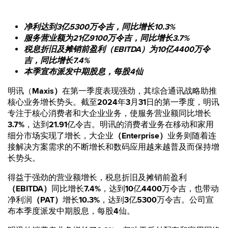
净利达到3亿5300万令吉，同比增长10.3%
服务营业额为21亿9100万令吉，同比增长3.7%
税息折旧及摊销前盈利（EBITDA）为10亿4400万令
吉，同比增长7.4%
本季宣布派发中期股息，每股4仙
明讯（
Maxis）
在第一季度表现强劲，其综合通讯战略助推
核心业务增长势头。截至
2024
年
3
月
31
日的第一季度，明讯
专注于核心消费者和大企业业务，使服务营业额同比增长
3.7%
，达到
21.91
亿令吉。明讯的消费者业务在移动和家用
细分市场实现了增长，大企业
（Enterprise）
业务则随着连
接解决方案需求的不断增长和数码应用越来越普及而保持增
长势头。
得益于强劲的营业额增长，税息折旧及摊销前盈利
（EBITDA）
同比增长
7.4%
，达到
10
亿
4400
万令吉，也带动
净利润
（PAT）
增长
10.3%
，达到
3
亿
5300
万令吉。公司宣
布本季度派发中期股息，每股
4
仙。