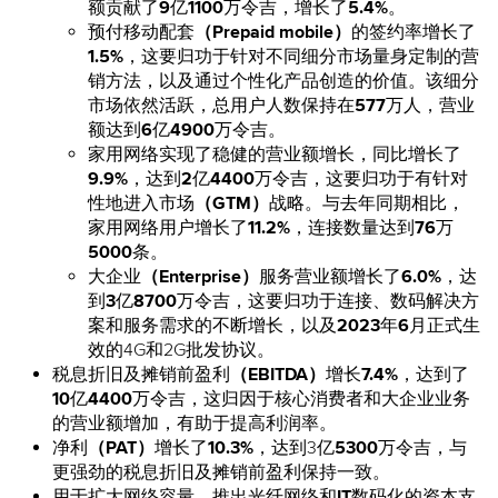
额贡献了
9
亿
1100
万令吉，增长了
5.4%
。
预付移动配套
（Prepaid mobile）
的签约率增长了
1.5%
，这要归功于针对不同细分市场量身定制的营
销方法，以及通过个性化产品创造的价值。该细分
市场依然活跃，总用户人数保持在
577
万人，营业
额达到
6
亿
4900
万令吉。
家用网络实现了稳健的营业额增长，同比增长了
9.9%
，达到
2
亿
4400
万令吉，这要归功于有针对
性地进入市场
（GTM）
战略。与去年同期相比，
家用网络用户增长了
11.2%
，连接数量达到
76
万
5000
条。
大企业
（Enterprise）
服务营业额增长了
6.0%
，达
到
3
亿
8700
万令吉，这要归功于连接、数码解决方
案和服务需求的不断增长，以及
2023
年
6
月正式生
效的4G和2G批发协议。
税息折旧及摊销前盈利
（EBITDA）
增长
7.4%
，达到了
10
亿
4400
万令吉，这归因于核心消费者和大企业业务
的营业额增加，有助于提高利润率。
净利
（PAT）
增长了
10.3%
，达到3亿
5300
万令吉，与
更强劲的税息折旧及摊销前盈利保持一致。
用于扩大网络容量、推出光纤网络和
IT
数码化的资本支