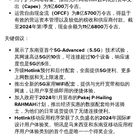
出
（Capex）
为
1
亿
600
万令吉。
运营自由现金流
（OFCF）
为
8
亿
5700
万令吉，得益于
有效的营运资本管理以及较低的税收和供应商付款。截
至
2024
年第1季度，现金余额为
11
亿
6800
万令吉。
关键倡议：
展示了东南亚首个
5G-Advanced
（
5.5G
）技术试验，
其网速高达
5G
的
10
倍，可连接超过
10
个设备，响应速
度也是
5G
的
5
倍。
升级
Hotlink
预付和后付配套，全面提供
5G
便利、更多
上网数据和无上限速度。
推出全新的
5G
家用
WiFi
配套，提供与光纤宽带相似的
网速，让用户享受插即用的便捷体验。
加入政府于
2024
年1月宣布的
Pakej P-Hailing
RAHMAH
计划，推出经济实惠的数据配套给外送骑
士，为他们的日常送货提供了无缝连接便利。
Hotlink
移动应用程序荣获了久负盛名的
2024
年国际
iF
设计用户体验奖。明讯是马来西亚和东南亚移动应用程
序用户体验类别的首个也是唯一一个得奖企业。