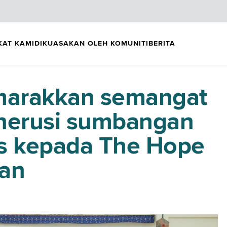
KAT KAMI
DIKUASAKAN OLEH KOMUNITI
BERITA
marakkan semangat
erusi sumbangan
as kepada The Hope
ran