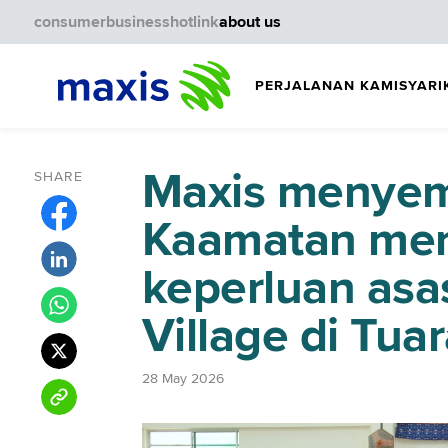
consumer
business
hotlink
about us
PERJALANAN KAMI
SYARI
Maxis menye
SHARE
Kaamatan men
keperluan as
Village di Tua
28 May 2026