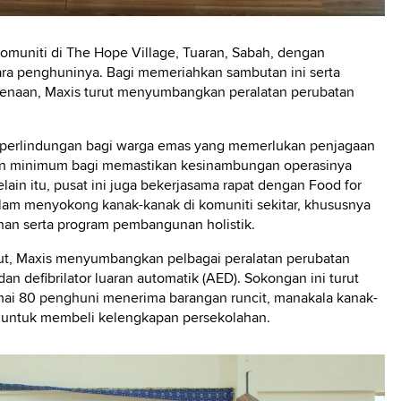
muniti di The Hope Village, Tuaran, Sabah, dengan
ara penghuninya. Bagi memeriahkan sambutan ini serta
naan, Maxis turut menyumbangkan peralatan perubatan
 perlindungan bagi warga emas yang memerlukan penjagaan
uran minimum bagi memastikan kesinambungan operasinya
ain itu, pusat ini juga bekerjasama rapat dengan Food for
alam menyokong kanak-kanak di komuniti sekitar, khususnya
nan serta program pembangunan holistik.
but, Maxis menyumbangkan pelbagai peralatan perubatan
dan defibrilator luaran automatik (AED). Sokongan ini turut
ai 80 penghuni menerima barangan runcit, manakala kanak-
0 untuk membeli kelengkapan persekolahan.