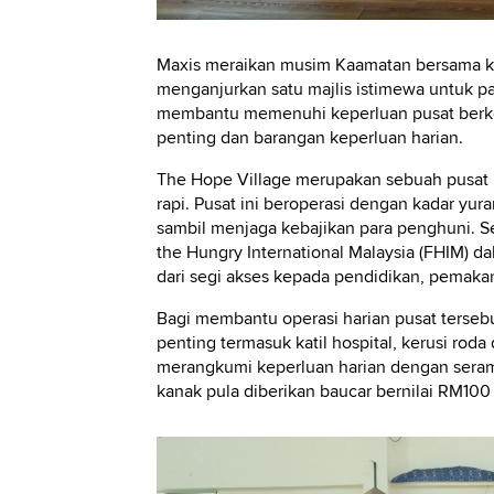
Maxis meraikan musim Kaamatan bersama ko
menganjurkan satu majlis istimewa untuk p
membantu memenuhi keperluan pusat berke
penting dan barangan keperluan harian.
The Hope Village merupakan sebuah pusat
rapi. Pusat ini beroperasi dengan kadar y
sambil menjaga kebajikan para penghuni. Sel
the Hungry International Malaysia (FHIM) d
dari segi akses kepada pendidikan, pemaka
Bagi membantu operasi harian pusat terse
penting termasuk katil hospital, kerusi roda 
merangkumi keperluan harian dengan seram
kanak pula diberikan baucar bernilai RM10