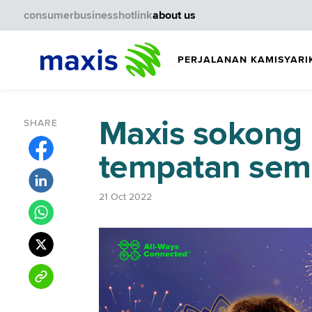
consumer
business
hotlink
about us
PERJALANAN KAMI
SYARI
Maxis sokong
SHARE
tempatan semp
21 Oct 2022