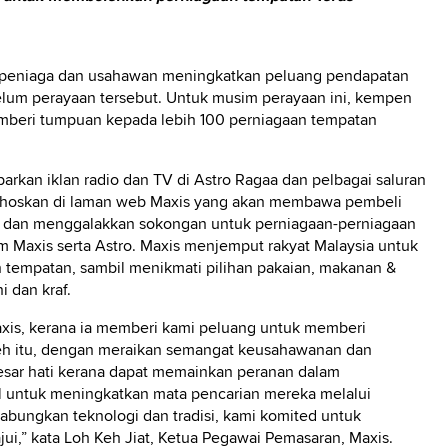
n peniaga dan usahawan meningkatkan peluang pendapatan
belum perayaan tersebut. Untuk musim perayaan ini, kempen
mberi tumpuan kepada lebih 100 perniagaan tempatan
rkan iklan radio dan TV di Astro Ragaa dan pelbagai saluran
 dihoskan di laman web Maxis yang akan membawa pembeli
g, dan menggalakkan sokongan untuk perniagaan-perniagaan
m Maxis serta Astro. Maxis menjemput rakyat Malaysia untuk
tempatan, sambil menikmati pilihan pakaian, makanan &
 dan kraf.
xis, kerana ia memberi kami peluang untuk memberi
eh itu, dengan meraikan semangat keusahawanan dan
sar hati kerana dapat memainkan peranan dalam
l untuk meningkatkan mata pencarian mereka melalui
ungkan teknologi dan tradisi, kami komited untuk
i,” kata Loh Keh Jiat, Ketua Pegawai Pemasaran, Maxis.