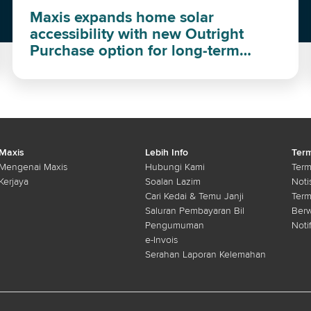
Maxis expands home solar
accessibility with new Outright
Purchase option for long-term
investment
Maxis
Lebih Info
Term
Mengenai Maxis
Hubungi Kami
Term
Kerjaya
Soalan Lazim
Noti
Cari Kedai & Temu Janji
Ter
Saluran Pembayaran Bil
Ber
Pengumuman
Noti
e-Invois
Serahan Laporan Kelemahan