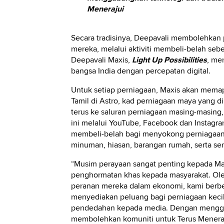
Menerajui
Secara tradisinya, Deepavali membolehka
mereka, melalui aktiviti membeli-belah se
Deepavali Maxis,
Light Up Possibilities
, me
bangsa India dengan percepatan digital.
Untuk setiap perniagaan, Maxis akan memapa
Tamil di Astro, kad perniagaan maya yang
terus ke saluran perniagaan masing-masin
ini melalui YouTube, Facebook dan Instagra
membeli-belah bagi menyokong perniagaan 
minuman, hiasan, barangan rumah, serta seni
“Musim perayaan sangat penting kepada Ma
penghormatan khas kepada masyarakat. Ol
peranan mereka dalam ekonomi, kami berbe
menyediakan peluang bagi perniagaan keci
pendedahan kepada media. Dengan menggab
membolehkan komuniti untuk Terus Meneraju