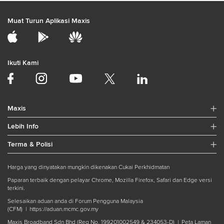
Muat Turun Aplikasi Maxis
Ikuti Kami
Maxis
Lebih Info
Terma & Polisi
Harga yang dinyatakan mungkin dikenakan Cukai Perkhidmatan
Paparan terbaik dengan pelayar Chrome, Mozilla Firefox, Safari dan Edge versi
terkini.
Selesaikan aduan anda di Forum Pengguna Malaysia
(CFM) |
https://aduan.mcmc.gov.my
Maxis Broadband Sdn Bhd (Reg No. 199201002549 & 234053-D) |
Peta Laman