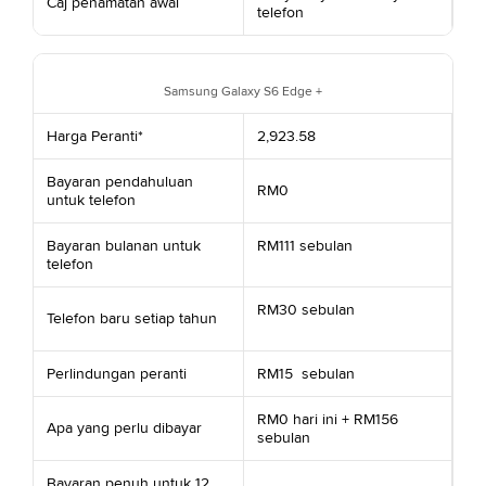
Caj penamatan awal
telefon
Samsung Galaxy S6 Edge +
Harga Peranti*
2,923.58
Bayaran pendahuluan
RM0
untuk telefon
Bayaran bulanan untuk
RM111 sebulan
telefon
RM30 sebulan
Telefon baru setiap tahun
Perlindungan peranti
RM15 sebulan
RM0 hari ini + RM156
Apa yang perlu dibayar
sebulan
Bayaran penuh untuk 12